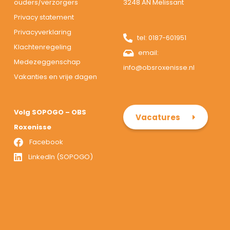
ouders/verzorgers
3248 AN Melissant
Privacy statement
Privacyverklaring
tel:
0187-601951
Klachtenregeling
email:
Medezeggenschap
info@obsroxenisse.nl
Vakanties en vrije dagen
Volg SOPOGO – OBS
Vacatures
Roxenisse
Facebook
LinkedIn (SOPOGO)